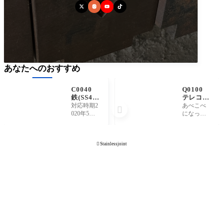
あなたへのおすすめ
C0040
Q0100
鉄(SS40
テレコと
0)カバー
は何を意
対応時期2
あべこべ

味してい
020年5月
になって
ますか。
納入領域
いる状態
産業機械
を指しま
用途カバ
す。これ

Stainlessjoint
ー手配範
とこれテ
囲材料、
レコなっ
溶接、検
てるや
査主要材
ん、のよ
質SS400主
うに使い
な板厚1.6
ます。 地
mm, 8mm,
域などを
9mm, 19.5
限定して
mm概略寸
使用され
法460*270
ている可