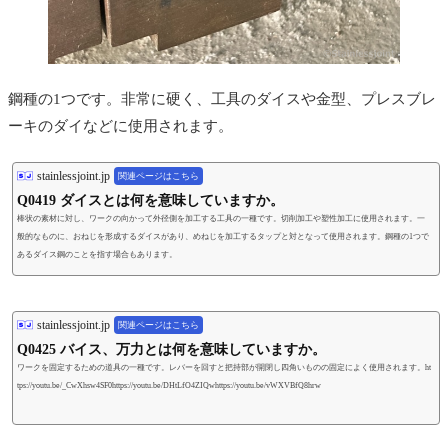
鋼種の1つです。非常に硬く、工具のダイスや金型、プレスブレ
ーキのダイなどに使用されます。
stainlessjoint.jp
関連ページはこちら
Q0419 ダイスとは何を意味していますか。
棒状の素材に対し、ワークの向かって外径側を加工する工具の一種です。切削加工や塑性加工に使用されます。一
般的なものに、おねじを形成するダイスがあり、めねじを加工するタップと対となって使用されます。鋼種の1つで
あるダイス鋼のことを指す場合もあります。
stainlessjoint.jp
関連ページはこちら
Q0425 バイス、万力とは何を意味していますか。
ワークを固定するための道具の一種です。レバーを回すと把持部が開閉し四角いものの固定によく使用されます。ht
tps://youtu.be/_CwXhsw4SF0https://youtu.be/DHtLfO4ZIQwhttps://youtu.be/vWXVBfQ8hrw