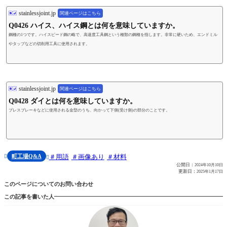
stainlessjoint.jp
関連ページはこちら
Q0426 ハイス、ハイス鋼とは何を意味していますか。
鋼種の1つです。ハイスピード鋼の略で、高速度工具鋼という種類の鋼種を指します。非常に硬いため、エンドミル
やタップなどの切削用工具に使用されます。
stainlessjoint.jp
関連ページはこちら
Q0428 ダイとは何を意味していますか。
プレスブレーキなどに使用される金型のうち、向かって下側(受け側)の部分のことです。
町工場Q&A
用語
画像あり
材料


公開日：
2024年10月10日
更新日：
2025年1月17日
このページについてのお問い合わせ
この記事を書いた人