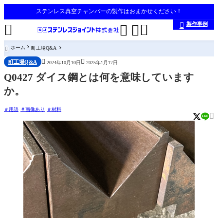
ステンレス真空チャンバーの製作はおまかせください！
製作事例





ホーム
町工場Q&A



町工場Q&A
2024年10月10日
2025年1月17日
Q0427 ダイス鋼とは何を意味しています
か。
用語
画像あり
材料
