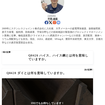
代表取締役
平岡 雄策
2009年にステンレスジョイント株式会社に入社後、大手メーカーの超電導加速器、放射線照射、
原子力発電、核利用、防衛産業、宇宙分野などの技術相談や製造側のプロジェクトマネージメン
ト業務に従事。極低温装置(クライオスタット)用真空チャンバーなどの容器、真空配管、液体ヘ
リウム用配管などを担当。現在、JAXA、産総研、SPring-8、豊田中央研究所、東京大学、京都大
学などの真空装置部品を担当。

前の記事
Q0426 ハイス、ハイス鋼とは何を意味し
ていますか。
次の記事

Q0428 ダイとは何を意味していますか。
SNSでもお待ちしています！