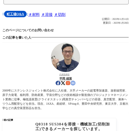
町工場Q&A
材料
溶接
切削


公開日：
2022年11月11日
更新日：
2025年1月20日
このページについてのお問い合わせ
この記事を書いた人
代表取締役
平岡 雄策
2009年にステンレスジョイント株式会社に入社後、大手メーカーの超電導加速器、放射線照射、
原子力発電、核利用、防衛産業、宇宙分野などの技術相談や製造側のプロジェクトマネージメン
ト業務に従事。極低温装置(クライオスタット)用真空チャンバーなどの容器、真空配管、液体ヘ
リウム用配管などを担当。現在、JAXA、産総研、SPring-8、豊田中央研究所、東京大学、京都大
学などの真空装置部品を担当。

前の記事
Q0318 SUS304を溶接・機械加工(切削加
工)できるメーカーを探しています。