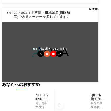
次の記事

Q0320 SUS316を溶接・機械加工(切削加
工)できるメーカーを探しています。
SNSでもお待ちしています！
あなたへのおすすめ
N0030 2
Q0176
020/05/0
捨て加工
9 更衣室
(すて加
男子更衣
製品の最

の改修を
工、ステ
室 女子更
終形状に
行いまし
加工)と
衣室 女子
なる時に