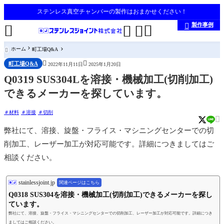
ステンレス真空チャンバーの製作はおまかせください！
製作事例





ホーム
町工場Q&A



町工場Q&A
2022年11月11日
2025年1月20日
Q0319 SUS304Lを溶接・機械加工(切削加工)
できるメーカーを探しています。
材料
溶接
切削

弊社にて、溶接、旋盤・フライス・マシニングセンターでの切
削加工、レーザー加工が対応可能です。詳細につきましてはご
相談ください。
stainlessjoint.jp
関連ページはこちら
Q0318 SUS304を溶接・機械加工(切削加工)できるメーカーを探し
ています。
弊社にて、溶接、旋盤・フライス・マシニングセンターでの切削加工、レーザー加工が対応可能です。詳細につき
ましてはご相談ください。