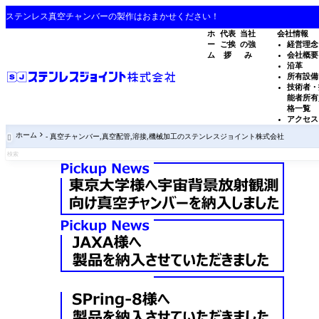
ステンレス真空チャンバーの製作はおまかせください！
ホ
代表
当社
会社情報
ー
ご挨
の強
経営理念
ム
拶
み
会社概要
沿革
所有設備
技術者・
能者所有
格一覧
アクセス
ホーム
- 真空チャンバー,真空配管,溶接,機械加工のステンレスジョイント株式会社
