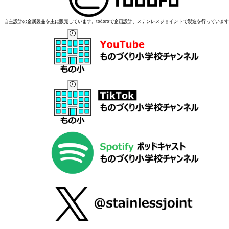
自主設計の金属製品を主に販売しています。todoroで企画設計、ステンレスジョイントで製造を行っていま