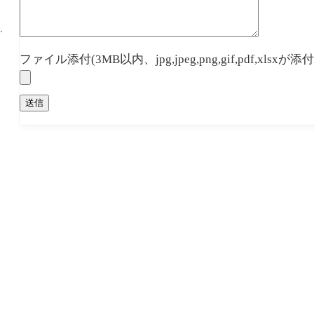
す。
ファイル添付(3MB以内、jpg,jpeg,png,gif,pdf,xlsxが