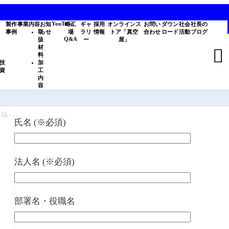
YouTube
製作
事業内容
お知
町工
ギャ
採用
オンラインス
お問い
ダウン
社会
社長の
事例
取
らせ
場
ラリ
情報
トア「真空
合わせ
ロード
活動
ブログ
Q&A
扱
ー
屋」
材

料
技
加
資
工
内
容
氏名 (※必須)
法人名 (※必須)
部署名・役職名