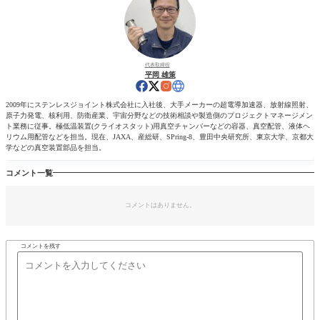
代表取締役
平岡 雄策
2009年にステンレスジョイント株式会社に入社後、大手メーカーの超電導加速器、放射線照射、
原子力発電、核利用、防衛産業、宇宙分野などの技術相談や製造側のプロジェクトマネージメン
ト業務に従事。極低温装置(クライオスタット)用真空チャンバーなどの容器、真空配管、液体ヘ
リウム用配管などを担当。現在、JAXA、産総研、SPring-8、豊田中央研究所、東京大学、京都大
学などの真空装置部品を担当。
コメント一覧
コメントはありません。
コメントを残す