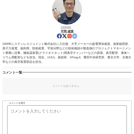
代表取締役
平岡 雄策
2009年にステンレスジョイント株式会社に入社後、大手メーカーの超電導加速器、放射線照射、
原子力発電、核利用、防衛産業、宇宙分野などの技術相談や製造側のプロジェクトマネージメン
ト業務に従事。極低温装置(クライオスタット)用真空チャンバーなどの容器、真空配管、液体ヘ
リウム用配管などを担当。現在、JAXA、産総研、SPring-8、豊田中央研究所、東京大学、京都大
学などの真空装置部品を担当。
コメント一覧
コメントはありません。
コメントを残す