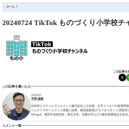
ホーム

20240724 TikTok ものづくり小学校チ
この記事を
この記事を書いた人
代表取締役
平岡 雄策
2009年にステンレスジョイント株式会社に入社後、大手メーカーの超電
ジェクトマネージメント業務に従事。極低温装置(クライオスタット)用真空
SPring-8、豊田中央研究所、東京大学、京都大学などの真空装置部品を担当
コメント一覧