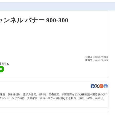
ャンネル バナー 900-300
公開日：
2024年7月24日
更新日：
2024年7月24日
共有する
導加速器、放射線照射、原子力発電、核利用、防衛産業、宇宙分野などの技術相談や製造側のプロ
チャンバーなどの容器、真空配管、液体ヘリウム用配管などを担当。現在、JAXA、産総研、
。