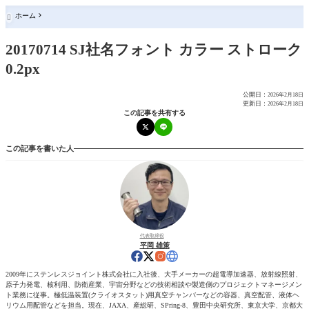
ホーム

20170714 SJ社名フォント カラー ストローク
0.2px
公開日：
2026年2月18日
更新日：
2026年2月18日
この記事を共有する
この記事を書いた人
代表取締役
平岡 雄策
2009年にステンレスジョイント株式会社に入社後、大手メーカーの超電導加速器、放射線照射、
原子力発電、核利用、防衛産業、宇宙分野などの技術相談や製造側のプロジェクトマネージメン
ト業務に従事。極低温装置(クライオスタット)用真空チャンバーなどの容器、真空配管、液体ヘ
リウム用配管などを担当。現在、JAXA、産総研、SPring-8、豊田中央研究所、東京大学、京都大