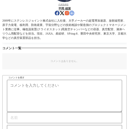
代表取締役
平岡 雄策
2009年にステンレスジョイント株式会社に入社後、大手メーカーの超電導加速器、放射線照射、
原子力発電、核利用、防衛産業、宇宙分野などの技術相談や製造側のプロジェクトマネージメン
ト業務に従事。極低温装置(クライオスタット)用真空チャンバーなどの容器、真空配管、液体ヘ
リウム用配管などを担当。現在、JAXA、産総研、SPring-8、豊田中央研究所、東京大学、京都大
学などの真空装置部品を担当。
コメント一覧
コメントはありません。
コメントを残す