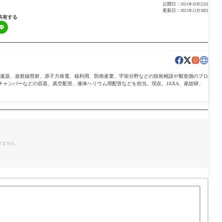
公開日：
2021年10月22日
更新日：
2021年11月18日
共有する
導加速器、放射線照射、原子力発電、核利用、防衛産業、宇宙分野などの技術相談や製造側のプロ
チャンバーなどの容器、真空配管、液体ヘリウム用配管などを担当。現在、JAXA、産総研、
。
りません。