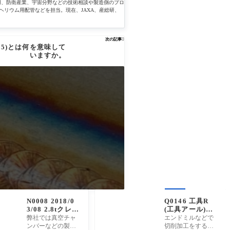
用、防衛産業、宇宙分野などの技術相談や製造側のプロ
ヘリウム用配管などを担当。現在、JAXA、産総研、
次の記事

0.5)とは何を意味して
いますか。
N0008 2018/0
Q0146 工具R
3/08 2.8tクレー
(工具アール)、
ンを増設しまし
隅R(隅アール、
弊社では真空チャ
エンドミルなどで
た。
すみアール)とは
ンバーなどの製作
切削加工をする際