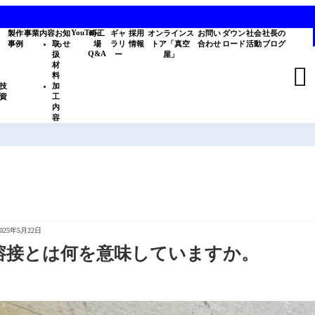
YouTube
製作
事業内容
お知
町工
ギャ
採用
オンラインス
お問い
ダウン
社会
社長の
事例
取
らせ
場
ラリ
情報
トア「真空
合わせ
ロード
活動
ブログ
Q&A
扱
ー
屋」
材

料
技
加
資
工
内
容
2025年5月22日
ール溶接とは何を意味していますか。