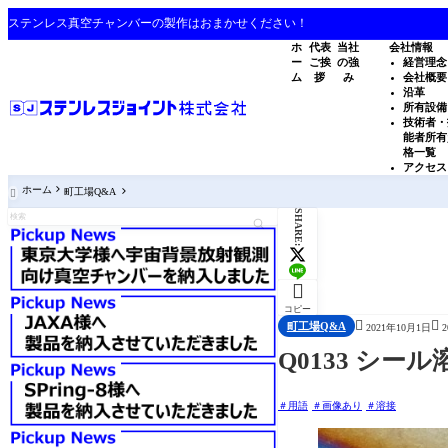
ステンレス真空チャンバーの製作はおまかせください！
ホ
代表
当社
会社情報
ー
ご挨
の強
経営理念
ム
拶
み
会社概要
沿革
所有設備
技術者・
能者所有
格一覧
アクセス
ホーム
町工場Q&A

SHARE:

コピー


町工場Q&A
2021年10月1日
Q0133 シ
用語
画像あり
溶接