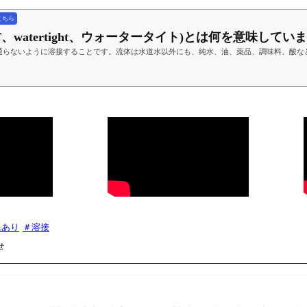
こちら
WT、watertight、ウォータータイト)とは何を意味してい
通らないように溶接することです。流体は水道水以外にも、純水、油、薬品、調味料、酸な
像あり
溶接
せ