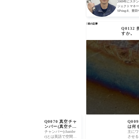
2009年にス
ジェクトマネー
SPring-

前の記事
Q013
すか。
Q0070 真空チャ
Q00
ンバー(真空チャ
は何
ンバ、真空チェ
いま
チャンバー(chambe
主にワ
ンバー、真空容
r)とは英語で空間や
させる