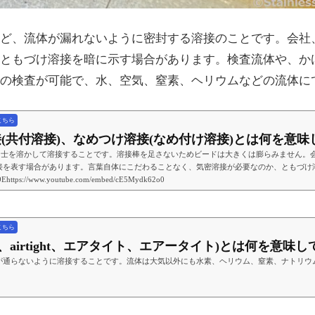
ど、流体が漏れないように密封する溶接のことです。会社
ともづけ溶接を暗に示す場合があります。検査流体や、か
の検査が可能で、水、空気、窒素、ヘリウムなどの流体に
こちら
溶接(共付溶接)、なめつけ溶接(なめ付け溶接)とは何を意味し
材同士を溶かして溶接することです。溶接棒を足さないためビードは大きくは膨らみません。
を表す場合があります。言葉自体にこだわることなく、気密溶接が必要なのか、ともづけ溶接が必要
Ehttps://www.youtube.com/embed/cE5Mydk62o0
こちら
AT、airtight、エアタイト、エアータイト)とは何を意味
が通らないように溶接することです。流体は大気以外にも水素、ヘリウム、窒素、ナトリウ