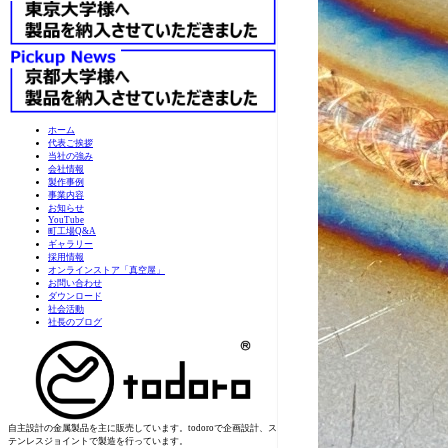
ホーム
代表ご挨拶
当社の強み
会社情報
製作事例
事業内容
お知らせ
YouTube
町工場Q&A
ギャラリー
採用情報
オンラインストア「真空屋」
お問い合わせ
ダウンロード
社会活動
社長のブログ
自主設計の金属製品を主に販売しています。todoroで企画設計、ス
テンレスジョイントで製造を行っています。