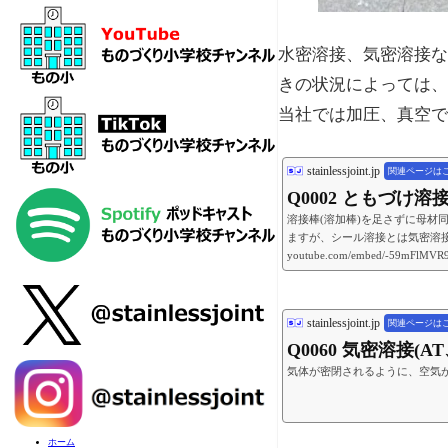
水密溶接、気密溶接な
きの状況によっては、
当社では加圧、真空で
stainlessjoint.jp
関連ページは
Q0002 ともづけ
溶接棒(溶加棒)を足さずに母
ますが、シール溶接とは気密溶接
youtube.com/embed/-59mFlMVR9
stainlessjoint.jp
関連ページは
Q0060 気密溶接(
気体が密閉されるように、空気
ホーム