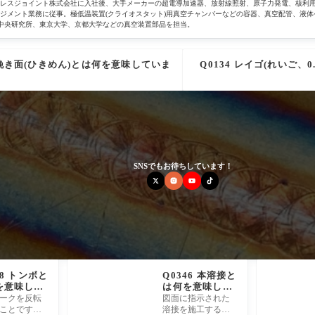
テンレスジョイント株式会社に入社後、大手メーカーの超電導加速器、放射線照射、原子力発電、核利
ジメント業務に従事。極低温装置(クライオスタット)用真空チャンバーなどの容器、真空配管、液体
8、豊田中央研究所、東京大学、京都大学などの真空装置部品を担当。
2 挽き面(ひきめん)とは何を意味していま
Q0134 レイゴ(れいご、
SNSでもお待ちしています！
98 トンボと
Q0346 本溶接と
を意味して
は何を意味して
すか。
いますか。
ークを反転
図面に指示された
ことです。
溶接を施工する際