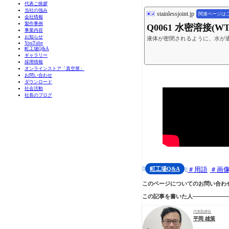
代表ご挨拶
当社の強み
stainlessjoint.jp
関連ページは
会社情報
製作事例
Q0061 水密溶接(
事業内容
お知らせ
液体が密閉されるように、水が
YouTube
町工場Q&A
ギャラリー
採用情報
オンラインストア「真空屋」
お問い合わせ
ダウンロード
社会活動
社長のブログ
町工場Q&A
用語
画


このページについてのお問い合わ
この記事を書いた人
代表取締役
平岡 雄策