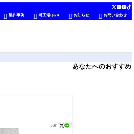
製作事例
町工場Q&A
お知らせ
お問い合わせ




あなたへのおすすめ

共有：