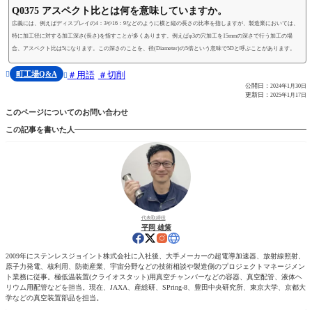
Q0375 アスペクト比とは何を意味していますか。
広義には、例えばディスプレイの4：3や16：9などのように横と縦の長さの比率を指しますが、製造業においては、
特に加工径に対する加工深さ(長さ)を指すことが多くあります。例えばφ3の穴加工を15mmの深さで行う加工の場
合、アスペクト比は5になります。この深さのことを、径(Diameter)の5倍という意味で5Dと呼ぶことがあります。
町工場Q&A
用語
切削


公開日：
2024年1月30日
更新日：
2025年1月17日
このページについてのお問い合わせ
この記事を書いた人
代表取締役
平岡 雄策
2009年にステンレスジョイント株式会社に入社後、大手メーカーの超電導加速器、放射線照射、
原子力発電、核利用、防衛産業、宇宙分野などの技術相談や製造側のプロジェクトマネージメン
ト業務に従事。極低温装置(クライオスタット)用真空チャンバーなどの容器、真空配管、液体ヘ
リウム用配管などを担当。現在、JAXA、産総研、SPring-8、豊田中央研究所、東京大学、京都大
学などの真空装置部品を担当。