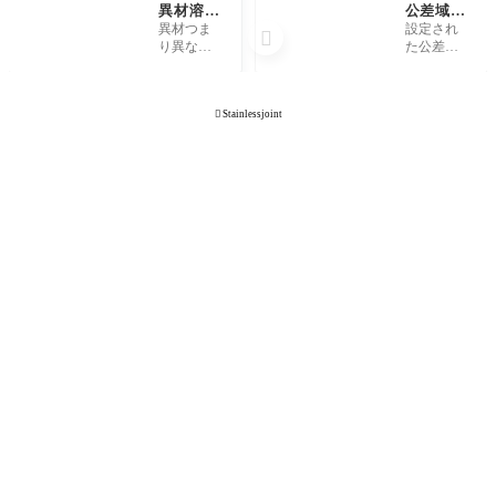
異材溶
公差域
接、異種
(こうさ
異材つま
設定され

金属溶接
いき)と
り異なる
た公差の
とは何を
は何を意
材質同士
幅のこと
意味して
味してい
の溶接の
です。 http
います
ますか。
ことを指
s://youtu.be/
か。

Stainlessjoint
します。
zpOCp34W
例えばSUS
Ahg
304とSS40
0、ステン
レスとイ
ンコネル
などの溶
接を指し
ます。狭
義には、