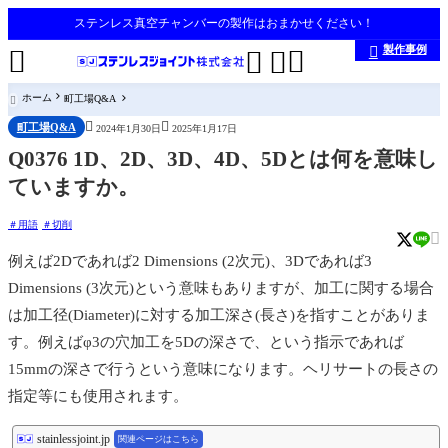
ステンレス真空チャンバーの製作はおまかせください！
製作事例





ホーム
町工場Q&A



町工場Q&A
2024年1月30日
2025年1月17日
Q0376 1D、2D、3D、4D、5Dとは何を意味し
ていますか。
用語
切削

例えば2Dであれば2 Dimensions (2次元)、3Dであれば3
Dimensions (3次元)という意味もありますが、加工に関する場合
は加工径(Diameter)に対する加工深さ(長さ)を指すことがありま
す。例えばφ3の穴加工を5Dの深さで、という指示であれば
15mmの深さで行うという意味になります。ヘリサートの長さの
指定等にも使用されます。
stainlessjoint.jp
関連ページはこちら