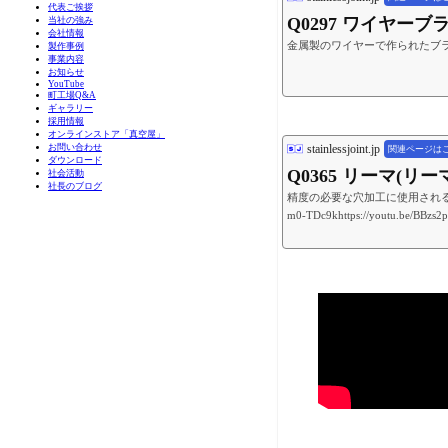
代表ご挨拶
Q0297 ワイヤー
当社の強み
会社情報
金属製のワイヤーで作られたブ
製作事例
事業内容
お知らせ
YouTube
町工場Q&A
ギャラリー
採用情報
オンラインストア「真空屋」
stainlessjoint.jp
お問い合わせ
関連ページは
ダウンロード
Q0365 リーマ(
社会活動
社長のブログ
精度の必要な穴加工に使用される切
m0-TDc9khttps://youtu.be/BBzs2