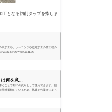
加工となる切削タップを指しま
。
の穴加工や、ホーニングや放電加工の前工程の
s://youtu.be/D2WHbUmdLDk
何を意...
書くことで刻印の代用として使用できます。刻
は常時振動しているため、熟練や作業者によっ