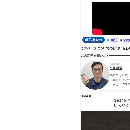
町工場Q&A
用語
切


このページについてのお問い合わ
この記事を書いた人
代表取締役
平岡 雄策
2009年にス
ジェクトマネー
SPring-

前の記事
Q036
してい