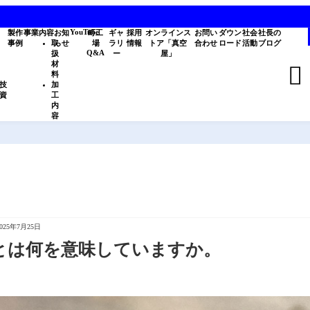
YouTube
製作
事業内容
お知
町工
ギャ
採用
オンラインス
お問い
ダウン
社会
社長の
事例
取
らせ
場
ラリ
情報
トア「真空
合わせ
ロード
活動
ブログ
Q&A
扱
ー
屋」
材

料
技
加
資
工
内
容
2025年7月25日
ップとは何を意味していますか。