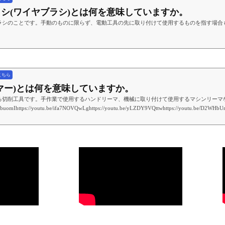
ブラシ(ワイヤブラシ)とは何を意味していますか。
ラシのことです。手動のものに限らず、電動工具の先に取り付けて使用するものを指す場合
こちら
リーマー)とは何を意味していますか。
削工具です。手作業で使用するハンドリーマ、機械に取り付けて使用するマシンリーマなど複数の種類があ
pbuomIhttps://youtu.be/ifa7NOVQwLghttps://youtu.be/yLZDY9VQttwhttps://youtu.be/D2WH