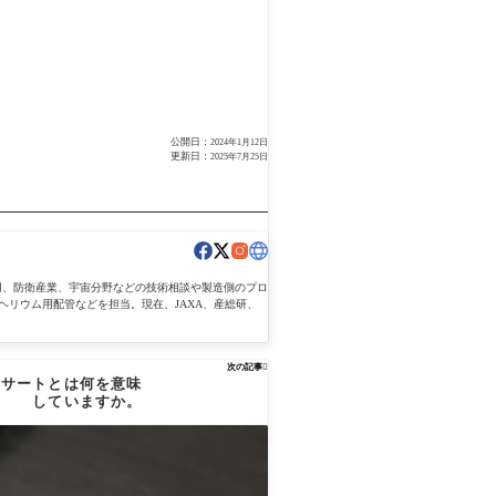
公開日：
2024年1月12日
更新日：
2025年7月25日
用、防衛産業、宇宙分野などの技術相談や製造側のプロ
ヘリウム用配管などを担当。現在、JAXA、産総研、
次の記事

インサートとは何を意味
していますか。