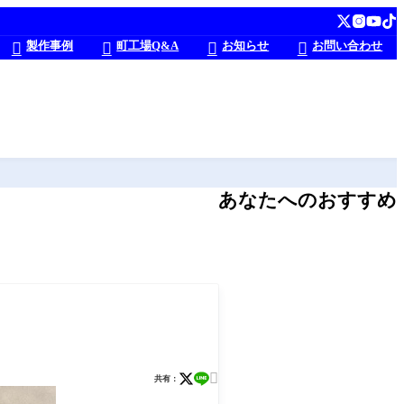
製作事例
町工場Q&A
お知らせ
お問い合わせ




あなたへのおすすめ

共有：