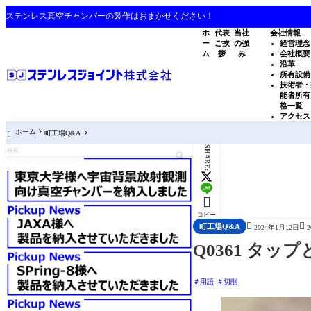
ステンレス真空チャンバーの製作はおまかせください！
ホ
代表
当社
会社情報
ー
ご挨
の強
経営理念
ム
拶
み
会社概要
沿革
所有設備
技術者・
能者所有
格一覧
アクセス
ホーム
町工場Q&A

SHARE:

コピー


町工場Q&A
2024年1月12日
Q0361 タ
用語
切削