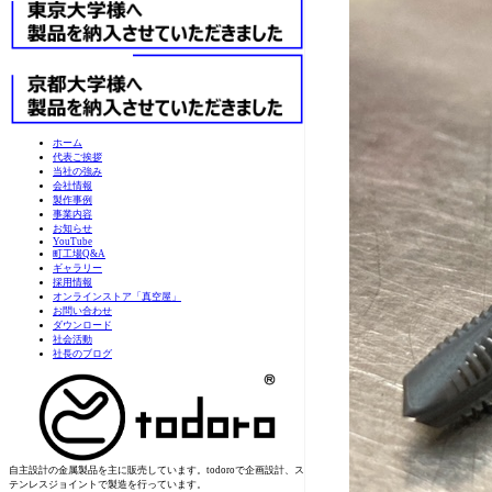
ホーム
代表ご挨拶
当社の強み
会社情報
製作事例
事業内容
お知らせ
YouTube
町工場Q&A
ギャラリー
採用情報
オンラインストア「真空屋」
お問い合わせ
ダウンロード
社会活動
社長のブログ
自主設計の金属製品を主に販売しています。todoroで企画設計、ス
テンレスジョイントで製造を行っています。