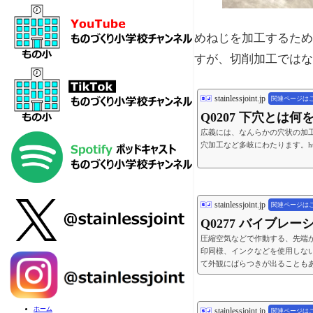
めねじを加工するため
すが、切削加工ではな
stainlessjoint.jp
関連ページは
Q0207 下穴とは
広義には、なんらかの穴状の加
穴加工など多岐にわたります。https://youtu
stainlessjoint.jp
関連ページは
Q0277 バイブレ
圧縮空気などで作動する、先端
印同様、インクなどを使用しな
て外観にばらつきが出ることも
ホーム
stainlessjoint.jp
関連ページは