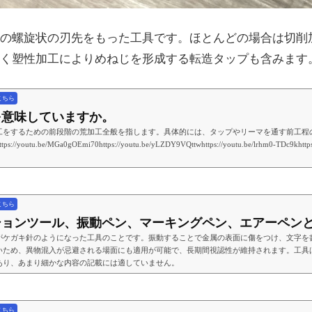
の螺旋状の刃先をもった工具です。ほとんどの場合は切削
く塑性加工によりめねじを形成する転造タップも含みます
こちら
何を意味していますか。
工をするための前段階の荒加工全般を指します。具体的には、タップやリーマを通す前工程
.be/MGa0gOEmi70https://youtu.be/yLZDY9VQttwhttps://youtu.be/lrhm0-TDc9khttp
こちら
ーションツール、振動ペン、マーキングペン、エアーペンとは
がケガキ針のようになった工具のことです。振動することで金属の表面に傷をつけ、文字を
いため、異物混入が忌避される場面にも適用が可能で、長期間視認性が維持されます。工具
あり、あまり細かな内容の記載には適していません。
こちら