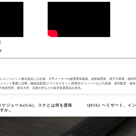
削
せ
テンレスジョイント株式会社に入社後、大手メーカーの超電導加速器、放射線照射、原子力発電、核利
ジメント業務に従事。極低温装置(クライオスタット)用真空チャンバーなどの容器、真空配管、液体
8、豊田中央研究所、東京大学、京都大学などの真空装置部品を担当。
0 スケジュール(Sch)、スケとは何を意味
Q0362 ヘリサート、
ますか。