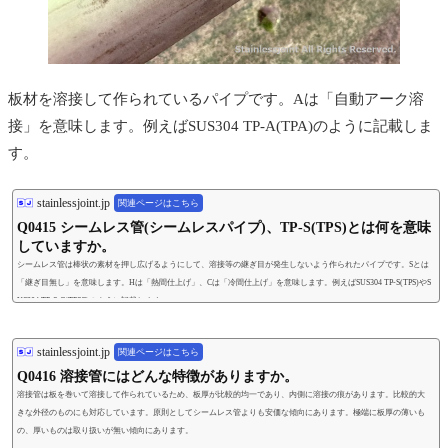
板材を溶接して作られているパイプです。Aは「自動アーク溶
接」を意味します。例えばSUS304 TP-A(TPA)のように記載しま
す。
stainlessjoint.jp
関連ページはこちら
Q0415 シームレス管(シームレスパイプ)、TP-S(TPS)とは何を意味
していますか。
シームレス管は棒状の素材を押し広げるようにして、溶接等の継ぎ目が発生しないよう作られたパイプです。Sとは
「継ぎ目無し」を意味します。Hは「熱間仕上げ」、Cは「冷間仕上げ」を意味します。例えばSUS304 TP-S(TPS)やS
US304 TP-S-C(TPSC)のように記載します。
stainlessjoint.jp
関連ページはこちら
Q0416 溶接管にはどんな特徴がありますか。
溶接管は板を巻いて溶接して作られているため、板厚が比較的均一であり、内側に溶接の痕があります。比較的大
きな外径のものにも対応しています。原則としてシームレス管よりも安価な傾向にあります。極端に板厚の薄いも
の、厚いものは取り扱いが無い傾向にあります。