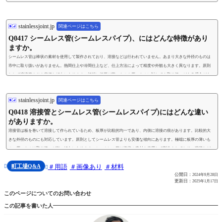
stainlessjoint.jp
関連ページはこちら
Q0417 シームレス管(シームレスパイプ)、にはどんな特徴があり
ますか。
シームレス管は棒状の素材を使用して製作されており、溶接などは行われていません。あまり大きな外径のものは
市中に取り扱いがありません。熱間仕上や冷間仕上など、仕上方法によって精度や外観も大きく異なります。原則
として溶接管よりも高価な傾向にあります。極端に板厚が薄いものや厚いものに対しても取り扱いがある場合があ
ります。
stainlessjoint.jp
関連ページはこちら
Q0418 溶接管とシームレス管(シームレスパイプ)にはどんな違い
がありますか。
溶接管は板を巻いて溶接して作られているため、板厚が比較的均一であり、内側に溶接の痕があります。比較的大
きな外径のものにも対応しています。原則としてシームレス管よりも安価な傾向にあります。極端に板厚の薄いも
の、厚いものは取り扱いが無い傾向にあります。シームレス管は棒状の素材を使用して製作されており、溶接など
は行われていません。あまり大きな外径のものは市中に取り扱いがありません。熱間仕上や冷間仕上など、仕上方
町工場Q&A
用語
画像あり
材料

法によって精度や外観も大きく異なります。原則として溶接管よりも高価な傾向にあります。極端...

公開日：
2024年9月28日
更新日：
2025年1月17日
このページについてのお問い合わせ
この記事を書いた人