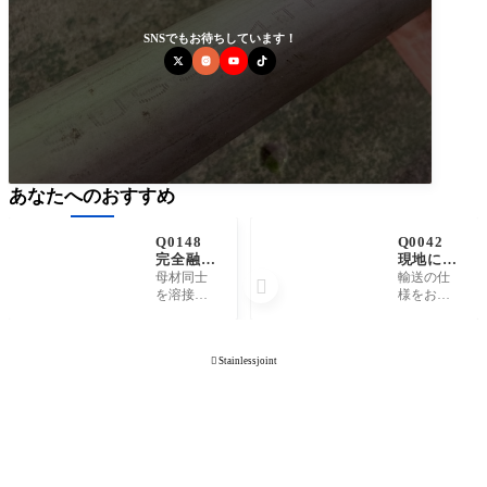
SNSでもお待ちしています！
あなたへのおすすめ
Q0148
Q0042
完全融合
現地に直
溶接、完
送したい
母材同士
輸送の仕

全溶け込
のです
を溶接す
様をお伝
み(溶込
が。
る際に、
えくださ
み)溶
板厚分
い。原子
接、フル
が、まる
力発電所
ペネ(フ

Stainlessjoint
まる溶接
など警備
ルペネト
されるこ
が厳重な
レーショ
とです。
場所へも
ン、full
裏波溶接
現地発送
penetrati
は常に完
の実績が
on)溶接
全融合に
ありま
とは何を
なりま
す。4トン
意味して
す。ステ
トラッ