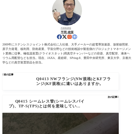
代表取締役
平岡 雄策
2009年にステンレスジョイント株式会社に入社後、大手メーカーの超電導加速器、放射線照射、
原子力発電、核利用、防衛産業、宇宙分野などの技術相談や製造側のプロジェクトマネージメン
ト業務に従事。極低温装置(クライオスタット)用真空チャンバーなどの容器、真空配管、液体ヘ
リウム用配管などを担当。現在、JAXA、産総研、SPring-8、豊田中央研究所、東京大学、京都大
学などの真空装置部品を担当。

前の記事
Q0413 NWフランジ(NW規格)とKFフラ
ンジ(KF規格)に違いはありますか。
次の記事

Q0415 シームレス管(シームレスパイ
プ)、TP-S(TPS)とは何を意味しています
か。