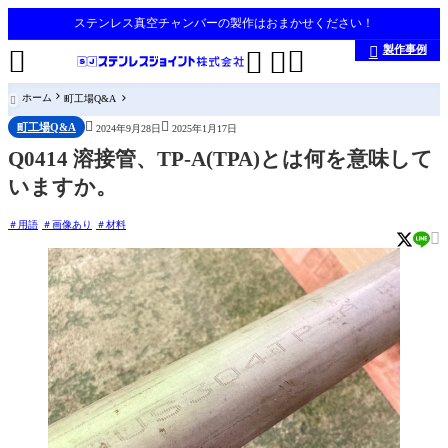
ステンレス真空チャンバーの製作はおまかせください！
製作事例





ホーム
町工場Q&A



町工場Q&A
2024年9月28日
2025年1月17日
Q0414 溶接管、TP-A(TPA)とは何を意味して
いますか。
用語
画像あり
材料
