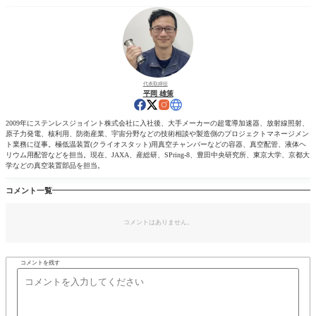
代表取締役
平岡 雄策
2009年にステンレスジョイント株式会社に入社後、大手メーカーの超電導加速器、放射線照射、
原子力発電、核利用、防衛産業、宇宙分野などの技術相談や製造側のプロジェクトマネージメン
ト業務に従事。極低温装置(クライオスタット)用真空チャンバーなどの容器、真空配管、液体ヘ
リウム用配管などを担当。現在、JAXA、産総研、SPring-8、豊田中央研究所、東京大学、京都大
学などの真空装置部品を担当。
コメント一覧
コメントはありません。
コメントを残す